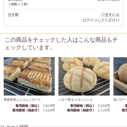
（単価 × 入数）
注文数
ご注文には
ログイン
してください
この商品をチェックした人はこんな商品もチ
ェックしています。
塩バター
青森県産ふじりんごのパイ
バター香るメロンパンａ
販売価格（税込）
7,803円
販売価格（税込）
5,535円
販
販売価格（税抜き）
7,225円
販売価格（税抜き）
5,125円
カート情報