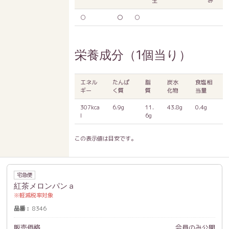
生
み
○
〇
○
栄養成分（1個当り）
エネル
たんぱ
脂
炭水
食塩相
ギー
く質
質
化物
当量
307kca
6.9g
11.
43.8g
0.4g
l
6g
この表示値は目安です。
宅急便
紅茶メロンパンａ
軽減税率対象
品番
8346
販売価格
会員のみ公開