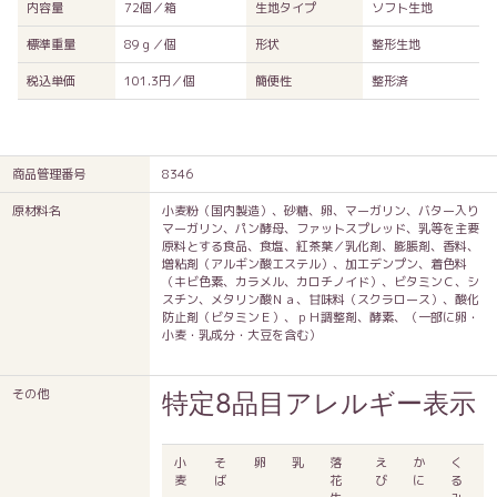
内容量
72個／箱
生地タイプ
ソフト生地
標準重量
89ｇ／個
形状
整形生地
税込単価
101.3円／個
簡便性
整形済
商品管理番号
8346
原材料名
小麦粉（国内製造）、砂糖、卵、マーガリン、バター入り
マーガリン、パン酵母、ファットスプレッド、乳等を主要
原料とする食品、食塩、紅茶葉／乳化剤、膨脹剤、香料、
増粘剤（アルギン酸エステル）、加工デンプン、着色料
（キビ色素、カラメル、カロチノイド）、ビタミンＣ、シ
スチン、メタリン酸Ｎａ、甘味料（スクラロース）、酸化
防止剤（ビタミンＥ）、ｐＨ調整剤、酵素、（一部に卵・
小麦・乳成分・大豆を含む）
その他
特定8品目アレルギー表示
小
そ
卵
乳
落
え
か
く
麦
ば
花
び
に
る