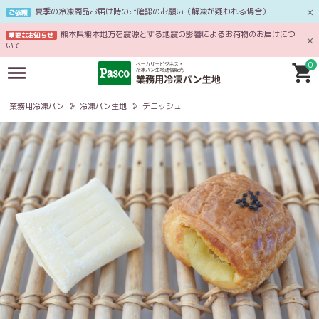
夏季の冷凍商品お届け時のご確認のお願い（解凍が疑われる場合）
ご依頼
熊本県熊本地方を震源とする地震の影響によるお荷物のお届けにつ
重要なお知らせ
いて
0
業務用冷凍パン
冷凍パン生地
デニッシュ