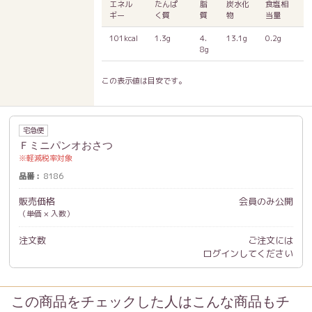
エネル
たんぱ
脂
炭水化
食塩相
ギー
く質
質
物
当量
101kcal
1.3g
4.
13.1g
0.2g
8g
この表示値は目安です。
宅急便
Ｆミニパンオおさつ
軽減税率対象
品番
8186
販売価格
会員のみ公開
（単価 × 入数）
注文数
ご注文には
ログイン
してください
この商品をチェックした人はこんな商品もチ