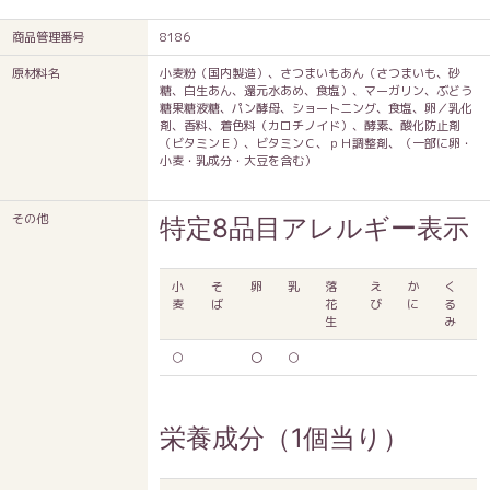
商品管理番号
8186
原材料名
小麦粉（国内製造）、さつまいもあん（さつまいも、砂
糖、白生あん、還元水あめ、食塩）、マーガリン、ぶどう
糖果糖液糖、パン酵母、ショートニング、食塩、卵／乳化
剤、香料、着色料（カロチノイド）、酵素、酸化防止剤
（ビタミンＥ）、ビタミンＣ、ｐＨ調整剤、（一部に卵・
小麦・乳成分・大豆を含む）
その他
特定8品目アレルギー表示
小
そ
卵
乳
落
え
か
く
麦
ば
花
び
に
る
生
み
○
〇
○
栄養成分（1個当り）