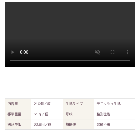
内容量
210個／箱
生地タイプ
デニッシュ生地
標準重量
31ｇ／個
形状
整形生地
税込単価
33.8円／個
簡便性
発酵不要