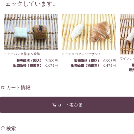
ェックしています。
Ｆミニパンオ抹茶＆粒餡
ミニチョコクロワッサンａ
ウインナ
販売価格（税込）
7,209円
販売価格（税込）
6,993円
販売価格（税抜き）
6,675円
販売価格（税抜き）
6,475円
販
カート情報
カートをみる
検索