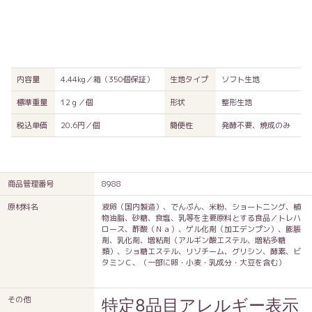
内容量
4.44kg／箱（350個保証）
生地タイプ
ソフト生地
標準重量
12ｇ／個
形状
整形生地
税込単価
20.6円／個
簡便性
発酵不要、焼成のみ
商品管理番号
8988
原材料名
液卵（国内製造）、でんぷん、米粉、ショートニング、植
物油脂、砂糖、食塩、乳等を主要原料とする食品／トレハ
ロース、酢酸（Ｎａ）、ゲル化剤（加工デンプン）、膨脹
剤、乳化剤、増粘剤（アルギン酸エステル、増粘多糖
類）、ショ糖エステル、リゾチーム、グリシン、酵素、ビ
タミンＣ、（一部に卵・小麦・乳成分・大豆を含む）
その他
特定8品目アレルギー表示