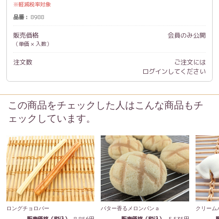
軽減税率対象
品番
8988
販売価格
会員のみ公開
（単価 × 入数）
注文数
ご注文には
ログイン
してください
この商品をチェックした人はこんな商品もチ
ェックしています。
ロングチョロバー
クリーム
バター香るメロンパンａ