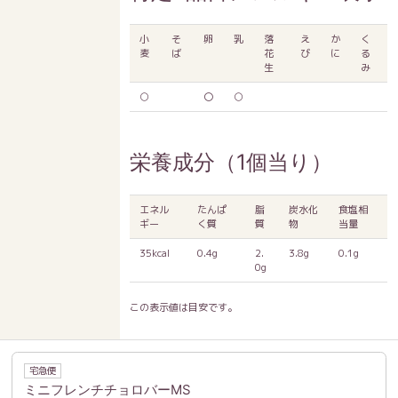
小
そ
卵
乳
落
え
か
く
麦
ば
花
び
に
る
生
み
○
〇
○
栄養成分（1個当り）
エネル
たんぱ
脂
炭水化
食塩相
ギー
く質
質
物
当量
35kcal
0.4g
2.
3.8g
0.1g
0g
この表示値は目安です。
宅急便
ミニフレンチチョロバーMS