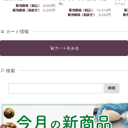
味）
リーム）
販売価格（税込）
8,856円
販売価格（税込）
10,314円
販
販売価格（税抜き）
8,200円
販売価格（税抜き）
9,550円
販
カート情報
カートをみる
検索
検索