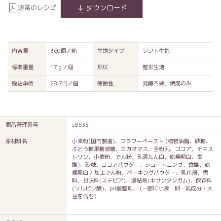
通常のレシピ
ダウンロード
内容量
360個／箱
生地タイプ
ソフト生地
標準重量
17ｇ／個
形状
整形生地
税込単価
28.7円／個
簡便性
発酵不要、焼成のみ
商品管理番号
s8535
原材料名
小麦粉(国内製造)、フラワーペースト (植物油脂、砂糖、
ぶどう糖果糖液糖、カカオマス、全粉乳、ココア、デキス
トリン、小麦粉、でん粉、乳清たん白、乾燥卵白、食
塩)、砂糖、ココアパウダー、ショートニング、食塩、乾
燥卵白 / 加工でん粉、ベーキングパウダー、乳化剤、香
料、甘味料(ステビア)、増粘剤(キサンタンガム)、保存料
(ソルビン酸)、pH調整剤、 (一部に小麦・卵・乳成分・大
豆を含む）