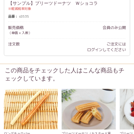
【サンプル】プリーツドーナツ Ｗショコラ
軽減税率対象
品番
s8535
販売価格
会員のみ公開
（単価 × 入数）
注文数
ご注文には
ログイン
してください
この商品をチェックした人はこんな商品もチ
ェックしています。
ロングチョロバー
プリーツドーナツ（カスタード風
プリーツ