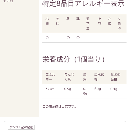
その他
特定8品目アレルギー表示
小
そ
卵
乳
落
え
か
く
麦
ば
花
び
に
る
生
み
○
〇
〇
栄養成分（1個当り）
エネル
たんぱ
脂
炭水化
食塩相
ギー
く質
質
物
当量
37kcal
0.9g
0.
6.3g
0.1g
9g
この表示値は目安です。
サンプル品の配送