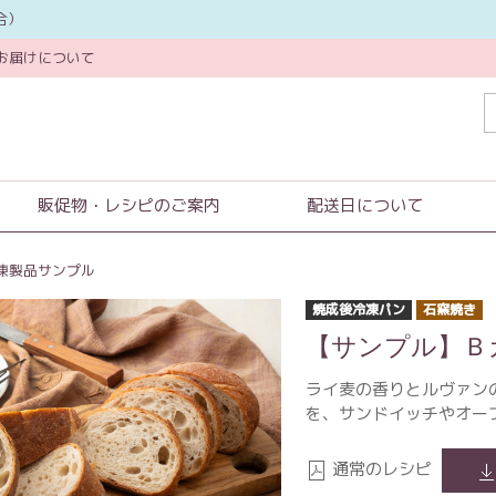
合）
お届けについて
販促物・レシピのご案内
配送日について
凍製品サンプル
焼成後冷凍パン
石窯焼き
【サンプル】Ｂ
ライ麦の香りとルヴァン
を、サンドイッチやオー
通常のレシピ