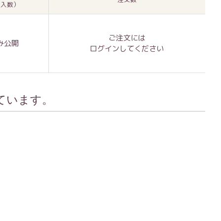
 入数）
ご注文には
み公開
ログイン
してください
ています。