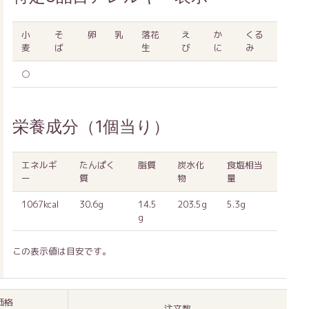
小
そ
卵
乳
落花
え
か
くる
麦
ば
生
び
に
み
○
栄養成分（1個当り）
エネルギ
たんぱく
脂質
炭水化
食塩相当
ー
質
物
量
1067kcal
30.6g
14.5
203.5g
5.3g
g
この表示値は目安です。
価格
注文数