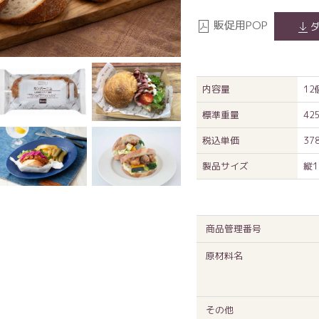
販促用POP
内容量
1
標準重量
42
税込単価
37
製品サイズ
縦1
商品管理番号
原材料名
その他