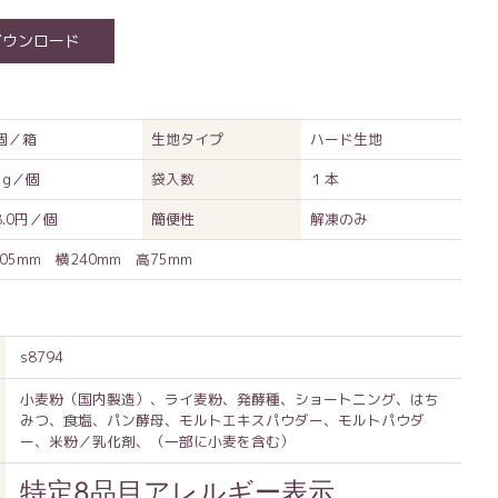
ダウンロード
2個／箱
生地タイプ
ハード生地
5g／個
袋入数
１本
8.0円／個
簡便性
解凍のみ
05mm 横240mm 高75mm
s8794
小麦粉（国内製造）、ライ麦粉、発酵種、ショートニング、はち
みつ、食塩、パン酵母、モルトエキスパウダー、モルトパウダ
ー、米粉／乳化剤、（一部に小麦を含む）
特定8品目アレルギー表示