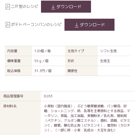
二斤型のレシピ
ダウンロード
ポテトベーコンパンのレシピ
ダウンロード
内容量
120個／箱
生地タイプ
ソフト生地
標準重量
55ｇ／個
形状
生地玉
税込単価
31.3円／個
簡便性
商品管理番号
8263
原材料名
小麦粉（国内製造）、ぶどう糖果糖液糖、パン酵母、砂
糖、ショートニング、卵、乳等を主要原料とする食品、マ
ーガリン、食塩、加工油脂、麦麹粉末／乳化剤、増粘剤
（ペクチン、アルギン酸エステル）、香料、酒精、ビタミ
ンＣ、酵素、酸化防止剤（ビタミンＥ）、着色料（カロチ
ン）、（一部に卵・小麦・乳成分・大豆を含む）