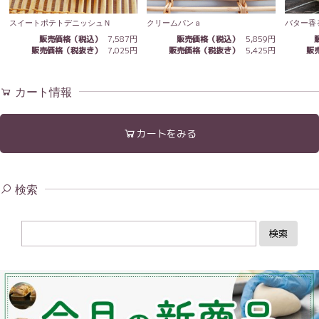
スイートポテトデニッシュＮ
クリームパンａ
バター香
販売価格（税込）
7,587円
販売価格（税込）
5,859円
販売価格（税抜き）
7,025円
販売価格（税抜き）
5,425円
販
カート情報
カートをみる
検索
検索