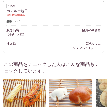
宅急便
ホテル生地玉
軽減税率対象
品番
8263
販売価格
会員のみ公開
（単価 × 入数）
注文数
ご注文には
ログイン
してください
この商品をチェックした人はこんな商品もチ
ェックしています。