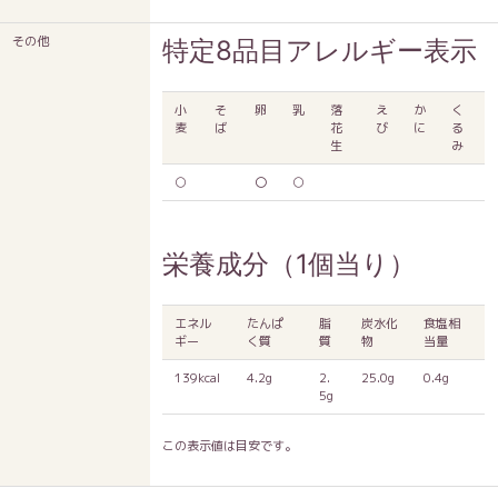
その他
特定8品目アレルギー表示
小
そ
卵
乳
落
え
か
く
麦
ば
花
び
に
る
生
み
○
〇
○
栄養成分（1個当り）
エネル
たんぱ
脂
炭水化
食塩相
ギー
く質
質
物
当量
139kcal
4.2g
2.
25.0g
0.4g
5g
この表示値は目安です。