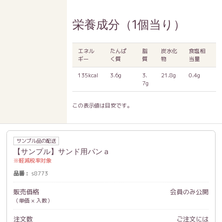
栄養成分（1個当り）
エネル
たんぱ
脂
炭水化
食塩相
ギー
く質
質
物
当量
135kcal
3.6g
3.
21.8g
0.4g
7g
この表示値は目安です。
サンプル品の配送
【サンプル】サンド用パンａ
軽減税率対象
品番
s8773
販売価格
会員のみ公開
（単価 × 入数）
注文数
ご注文には