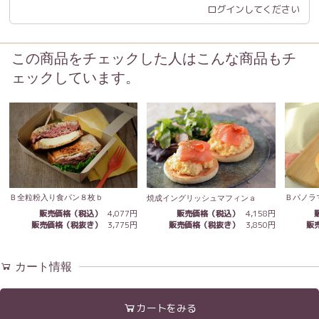
ログイン
してください
この商品をチェックした人はこんな商品もチ
ェックしています。
Ｂ全粒粉入り食パン８枚ｂ
Ｂパノラ
焼成イングリッシュマフィンａ
販売価格（税込）
4,077円
販売価格（税込）
4,158円
販売価格（税抜き）
3,775円
販
販売価格（税抜き）
3,850円
カート情報
カートをみる