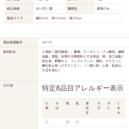
税込単価
60.0円／個
簡便性
解凍のみ
製品サイズ
幅80mm 長105mm 高35mm
商品管理番号
s8773
原材料名
小麦粉（国内製造）、糖類、マーガリン、パン酵母、植物
油脂、食塩、乳等を主要原料とする食品、卵、加工油脂／
乳化剤、酢酸Ｎａ、イーストフード、香料、ビタミンＣ、
酸化防止剤（ビタミンＥ）、（一部に卵・小麦・乳成分・
大豆を含む）
その他
特定8品目アレルギー表示
小
そ
卵
乳
落
え
か
く
麦
ば
花
び
に
る
生
み
○
〇
○