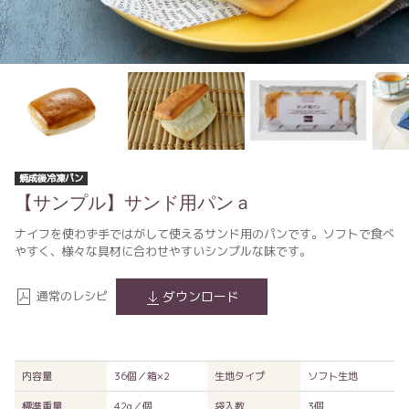
焼成後冷凍パン
【サンプル】サンド用パンａ
ナイフを使わず手ではがして使えるサンド用のパンです。ソフトで食べ
やすく、様々な具材に合わせやすいシンプルな味です。
通常のレシピ
ダウンロード
内容量
36個／箱×2
生地タイプ
ソフト生地
標準重量
42g／個
袋入数
3個