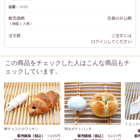
品番
8080
販売価格
会員のみ公開
（単価 × 入数）
注文数
ご注文には
ログイン
してください
この商品をチェックした人はこんな商品もチ
ェックしています。
Ｆエッグ
棒チョコクロワッサン
明太ポテトパンＲ
販売価格（税込）
7,965円
販売価格（税込）
6,021円
販