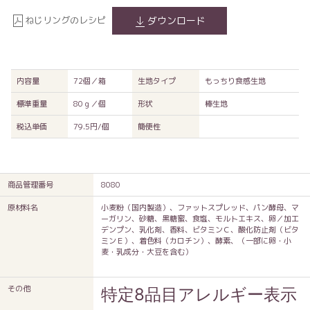
ねじリングのレシピ
ダウンロード
内容量
72個／箱
生地タイプ
もっちり食感生地
標準重量
80ｇ／個
形状
棒生地
税込単価
79.5円/個
簡便性
商品管理番号
8080
原材料名
小麦粉（国内製造）、ファットスプレッド、パン酵母、マ
ーガリン、砂糖、黒糖蜜、食塩、モルトエキス、卵／加工
デンプン、乳化剤、香料、ビタミンＣ、酸化防止剤（ビタ
ミンＥ）、着色料（カロチン）、酵素、（一部に卵・小
麦・乳成分・大豆を含む）
その他
特定8品目アレルギー表示