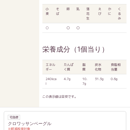
小
そ
卵
乳
落
え
か
く
麦
ば
花
び
に
る
生
み
○
〇
〇
栄養成分（1個当り）
エネル
たんぱ
脂
炭水
食塩相
ギー
く質
質
化物
当量
240kca
4.7g
10.
31.3g
0.6g
l
7g
この表示値は目安です。
宅急便
クロワッサンベーグル
軽減税率対象