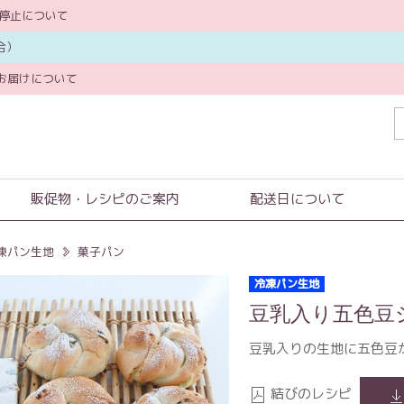
の停止について
合）
お届けについて
販促物・レシピのご案内
配送日について
凍パン生地
菓子パン
冷凍パン生地
豆乳入り五色豆
豆乳入りの生地に五色豆
結びのレシピ