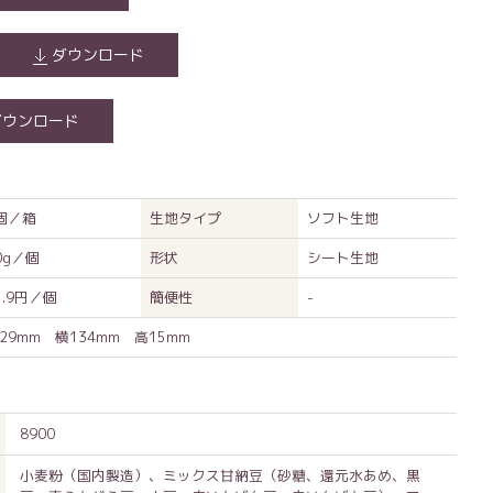
ダウンロード
ダウンロード
4個／箱
生地タイプ
ソフト生地
0g／個
形状
シート生地
1.9円／個
簡便性
-
29mm 横134mm 高15mm
8900
小麦粉（国内製造）、ミックス甘納豆（砂糖、還元水あめ、黒