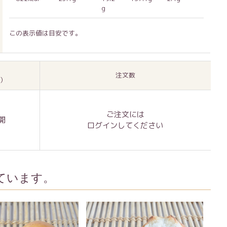
g
この表示値は目安です。
注文数
数）
ご注文には
開
ログイン
してください
ています。