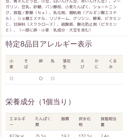
豆、青えんどう豆、小豆、白いんげん豆、赤いんげん豆）、マー
ガリン、豆乳、砂糖、パン酵母、小麦たんぱく、ショートニン
グ、食塩／酢酸（Ｎａ）、乳化剤、増粘剤（アルギン酸エステ
ル）、ショ糖エステル、リゾチーム、グリシン、酵素、ビタミン
Ｃ、甘味料（スクラロース）、硫酸鉄、酸化防止剤（ビタミン
Ｅ）、（一部に卵・小麦・乳成分・大豆を含む）
特定8品目アレルギー表示
小
そ
卵
乳
落花
え
か
くる
麦
ば
生
び
に
み
○
〇
○
栄養成分（1個当り）
エネルギ
たんぱく
脂質
炭水化
食塩相当
ー
質
物
量
822kcal
25.1g
19.2
137.1g
2.4g