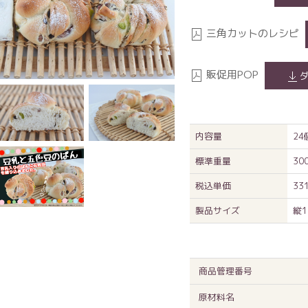
三角カットのレシピ
販促用POP
内容量
2
標準重量
30
税込単価
33
製品サイズ
縦1
商品管理番号
原材料名