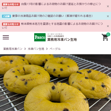
台風13号の影響によるお荷物のお届け遅延とお預かりの停止につ
重要なお知らせ
いて
夏季の冷凍商品お届け時のご確認のお願い（解凍が疑われる場合）
ご依頼
熊本県熊本地方を震源とする地震の影響によるお荷物のお届けにつ
重要なお知らせ
いて
0
業務用冷凍パン
冷凍パン生地
ベーグル