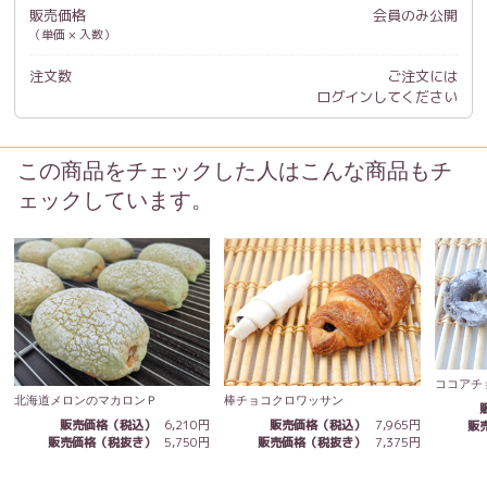
販売価格
会員のみ公開
（単価 × 入数）
注文数
ご注文には
ログイン
してください
この商品をチェックした人はこんな商品もチ
ェックしています。
ココアチ
北海道メロンのマカロンＰ
棒チョコクロワッサン
販売価格（税込）
6,210円
販売価格（税込）
7,965円
販
販売価格（税抜き）
5,750円
販売価格（税抜き）
7,375円