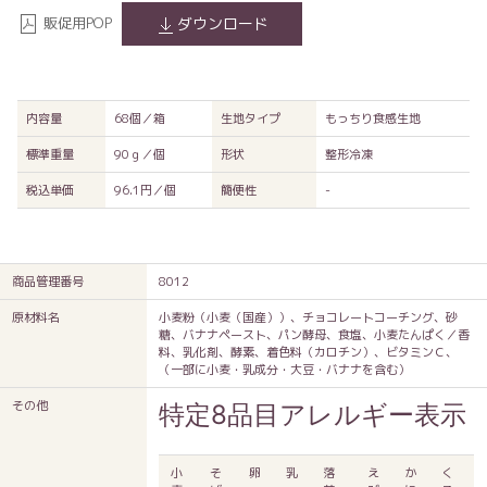
販促用POP
ダウンロード
内容量
68個／箱
生地タイプ
もっちり食感生地
標準重量
90ｇ／個
形状
整形冷凍
税込単価
96.1円／個
簡便性
-
商品管理番号
8012
原材料名
小麦粉（小麦（国産））、チョコレートコーチング、砂
糖、バナナペースト、パン酵母、食塩、小麦たんぱく／香
料、乳化剤、酵素、着色料（カロチン）、ビタミンＣ、
（一部に小麦・乳成分・大豆・バナナを含む）
その他
特定8品目アレルギー表示
小
そ
卵
乳
落
え
か
く