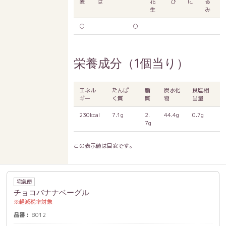
麦
ば
花
び
に
る
生
み
○
○
栄養成分（1個当り）
エネル
たんぱ
脂
炭水化
食塩相
ギー
く質
質
物
当量
230kcal
7.1g
2.
44.4g
0.7g
7g
この表示値は目安です。
宅急便
チョコバナナベーグル
軽減税率対象
品番
8012