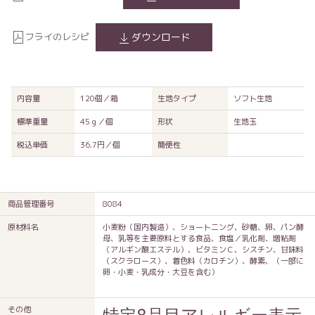
フライのレシピ
ダウンロード
内容量
120個／箱
生地タイプ
ソフト生地
標準重量
45ｇ／個
形状
生地玉
税込単価
36.7円／個
簡便性
商品管理番号
8084
原材料名
小麦粉（国内製造）、ショートニング、砂糖、卵、パン酵
母、乳等を主要原料とする食品、食塩／乳化剤、増粘剤
（アルギン酸エステル）、ビタミンＣ、シスチン、甘味料
（スクラロース）、着色料（カロチン）、酵素、（一部に
卵・小麦・乳成分・大豆を含む）
その他