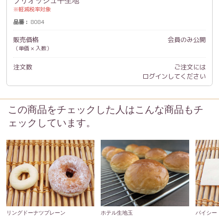
ブリオッシュ平生地
軽減税率対象
品番
8084
販売価格
会員のみ公開
（単価 × 入数）
注文数
ご注文には
ログイン
してください
この商品をチェックした人はこんな商品もチ
ェックしています。
リングドーナツプレーン
ホテル生地玉
パイシー