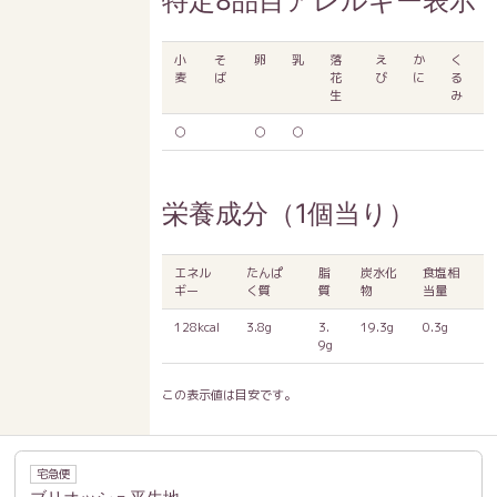
特定8品目アレルギー表示
小
そ
卵
乳
落
え
か
く
麦
ば
花
び
に
る
生
み
○
○
○
栄養成分（1個当り）
エネル
たんぱ
脂
炭水化
食塩相
ギー
く質
質
物
当量
128kcal
3.8g
3.
19.3g
0.3g
9g
この表示値は目安です。
宅急便