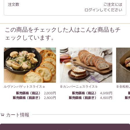
注文数
ご注文には
ログイン
してください
この商品をチェックした人はこんな商品もチ
ェックしています。
ルヴァンバゲットスライスａ
Ｂ全粒粉
Ｂカンパーニュスライスｂ
販売価格（税込）
2,808円
販売価格（税込）
4,968円
販売価格（税抜き）
2,600円
販
販売価格（税抜き）
4,600円
カート情報