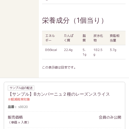
栄養成分（1個当り）
エネル
たんぱ
脂
炭水化
食塩相
ギー
く質
質
物
当量
866kcal
22.4g
5.
182.5
3.7g
1g
g
この表示値は目安です。
サンプル品の配送
【サンプル】Bカンパーニュ２種のレーズンスライス
軽減税率対象
品番
s8820
販売価格
会員のみ公開
（単価 × 入数）