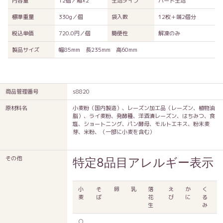
内容量
12個／箱×2
生地タイプ
ハード生地
標準重量
330g／個
袋入数
12枚＋端2個分
税込単価
720.0円／個
簡便性
解凍のみ
製品サイズ
幅85mm 長235mm 高60mm
商品管理番号
s8820
原材料名
小麦粉（国内製造）、レーズン加工品（レーズン、植物油
脂）、ライ麦粉、発酵種、洋酒漬レーズン、はちみつ、食
塩、ショートニング、パン酵母、モルトエキス、粉末麦
芽、米粉、（一部に小麦を含む）
その他
特定8品目アレルギー表示
小
そ
卵
乳
落
え
か
く
麦
ば
花
び
に
る
生
み
○